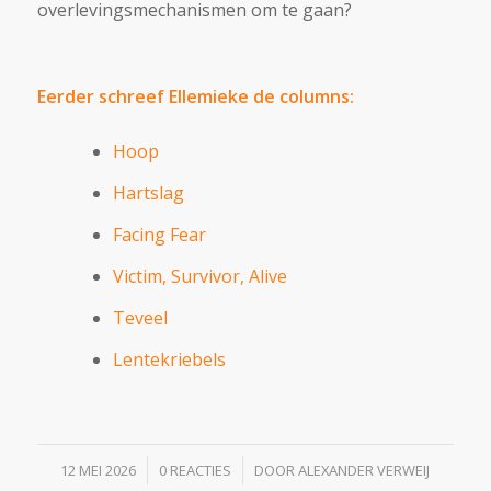
overlevingsmechanismen om te gaan?
Eerder schreef Ellemieke de columns:
Hoop
Hartslag
Facing Fear
Victim, Survivor, Alive
Teveel
Lentekriebels
/
/
12 MEI 2026
0 REACTIES
DOOR
ALEXANDER VERWEIJ