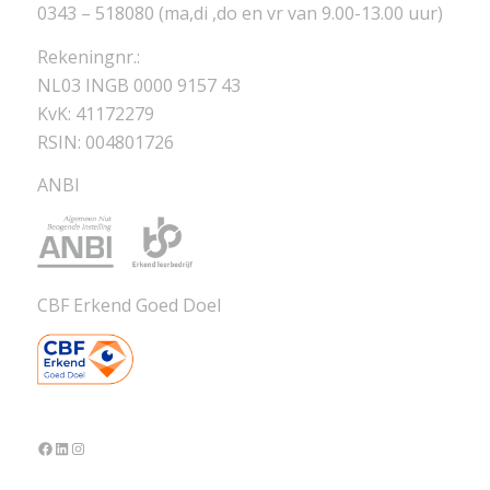
0343 – 518080 (ma,di ,do en vr van 9.00-13.00 uur)
Rekeningnr.:
NL03 INGB 0000 9157 43
KvK: 41172279
RSIN: 004801726
ANBI
CBF Erkend Goed Doel
Facebook
LinkedIn
Instagram