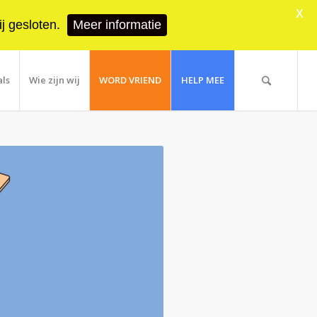
X
j gesloten.
Meer informatie
als
Wie zijn wij
WORD VRIEND
HELP MEE