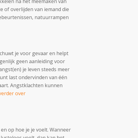
wikkelen na het meemaken van
te of overlijden van iemand die
gsgebeurtenissen, natuurrampen
schuwt je voor gevaar en helpt
genlijk geen aanleiding voor
angst(en) je leven steeds meer
kunt last ondervinden van één
vaart. Angstklachten kunnen
verder over
en op hoe je je voelt. Wanneer
lusteloos voelt, dan kan het