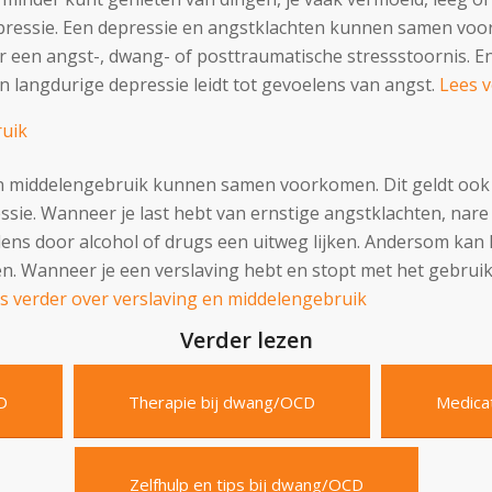
 depressie. Een depressie en angstklachten kunnen samen v
 een angst-, dwang- of posttraumatische stressstoornis. 
 langdurige depressie leidt tot gevoelens van angst.
Lees v
ruik
en middelengebruik kunnen samen voorkomen. Dit geldt ook
sie. Wanneer je last hebt van ernstige angstklachten, nare
ns door alcohol of drugs een uitweg lijken. Andersom kan 
. Wanneer je een verslaving hebt en stopt met het gebrui
s verder over verslaving en middelengebruik
Verder lezen
D
Therapie bij dwang/OCD
Medica
Zelfhulp en tips bij dwang/OCD