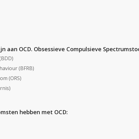
zijn aan OCD. Obsessieve Compulsieve Spectrumstoo
 (BDD)
haviour (BFRB)
oom (ORS)
rnis)
komsten hebben met OCD: