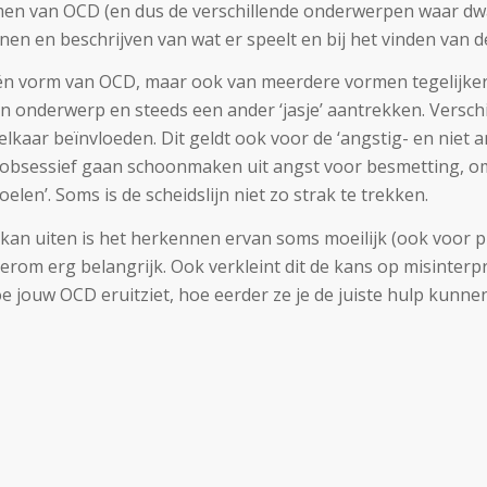
ormen van OCD (en dus de verschillende onderwerpen waar dw
nen en beschrijven van wat er speelt en bij het vinden van d
n vorm van OCD, maar ook van meerdere vormen tegelijkert
van onderwerp en steeds een ander ‘jasje’ aantrekken. Vers
lkaar beïnvloeden. Dit geldt ook voor de ‘angstig- en niet a
 obsessief gaan schoonmaken uit angst voor besmetting, om
elen’. Soms is de scheidslijn niet zo strak te trekken.
 kan uiten is het herkennen ervan soms moeilijk (ook voor p
rom erg belangrijk. Ook verkleint dit de kans op misinterpr
 jouw OCD eruitziet, hoe eerder ze je de juiste hulp kunnen