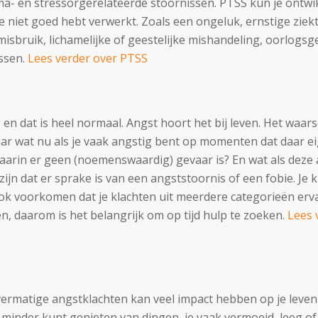
uma- en stressorgerelateerde stoornissen. PTSS kun je ont
je niet goed hebt verwerkt. Zoals een ongeluk, ernstige ziek
l misbruik, lichamelijke of geestelijke mishandeling, oorlo
ssen.
Lees verder over PTSS
 en dat is heel normaal. Angst hoort het bij leven. Het waar
ar wat nu als je vaak angstig bent op momenten dat daar ei
waarin er geen (noemenswaardig) gevaar is? En wat als deze 
jn dat er sprake is van een angststoornis of een fobie. Je 
ook voorkomen dat je klachten uit meerdere categorieën er
n, daarom is het belangrijk om op tijd hulp te zoeken.
Lees 
ermatige angstklachten kan veel impact hebben op je leven 
 minder kunt genieten van dingen, je vaak vermoeid, leeg of 