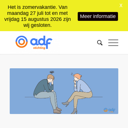
X
Het is zomervakantie. Van
maandag 27 juli tot en met
Meer informatie
vrijdag 15 augustus 2026 zijn
wij gesloten.