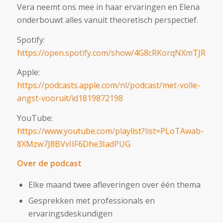
Vera neemt ons mee in haar ervaringen en Elena
onderbouwt alles vanuit theoretisch perspectief.
Spotify:
https://open.spotify.com/show/4G8cRKorqNXmTJRmqt
Apple:
https://podcasts.apple.com/nl/podcast/met-volle-
angst-vooruit/id1819872198
YouTube:
https://www.youtube.com/playlist?list=PLoTAwab-
8XMzw7J8BVvIIF6Dhe3IadPUG
Over de podcast
Elke maand twee afleveringen over één thema
Gesprekken met professionals en
ervaringsdeskundigen