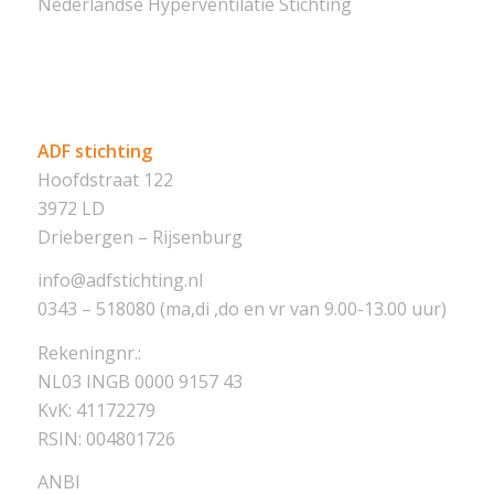
Nederlandse Hyperventilatie Stichting
ADF stichting
Hoofdstraat 122
3972 LD
Driebergen – Rijsenburg
info@adfstichting.nl
0343 – 518080 (ma,di ,do en vr van 9.00-13.00 uur)
Rekeningnr.:
NL03 INGB 0000 9157 43
KvK: 41172279
RSIN: 004801726
ANBI