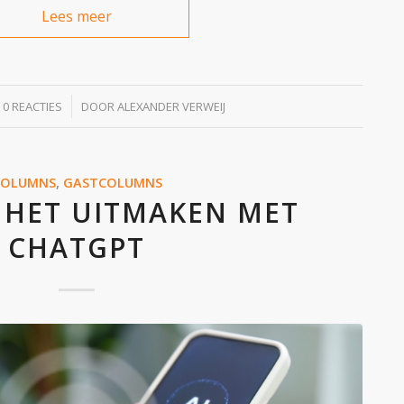
Lees meer
/
0 REACTIES
DOOR
ALEXANDER VERWEIJ
COLUMNS
,
GASTCOLUMNS
 HET UITMAKEN MET
CHATGPT