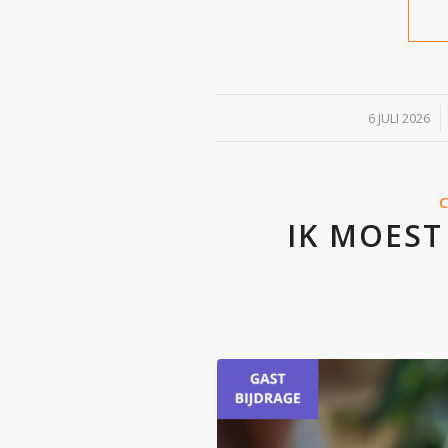
/
6 JULI 2026
IK MOEST