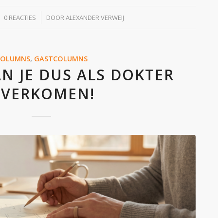
/
0 REACTIES
DOOR
ALEXANDER VERWEIJ
COLUMNS
,
GASTCOLUMNS
AN JE DUS ALS DOKTER
VERKOMEN!