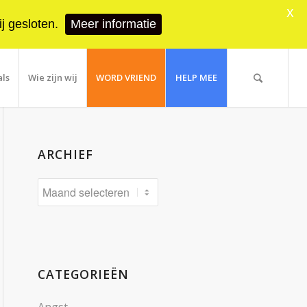
X
j gesloten.
Meer informatie
als
Wie zijn wij
WORD VRIEND
HELP MEE
ARCHIEF
CATEGORIEËN