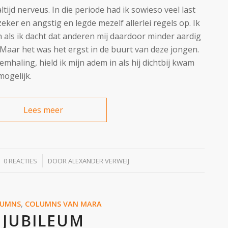
altijd nerveus. In die periode had ik sowieso veel last
eker en angstig en legde mezelf allerlei regels op. Ik
n als ik dacht dat anderen mij daardoor minder aardig
Maar het was het ergst in de buurt van deze jongen.
ademhaling, hield ik mijn adem in als hij dichtbij kwam
mogelijk.
Lees meer
/
0 REACTIES
DOOR
ALEXANDER VERWEIJ
LUMNS
,
COLUMNS VAN MARA
JUBILEUM