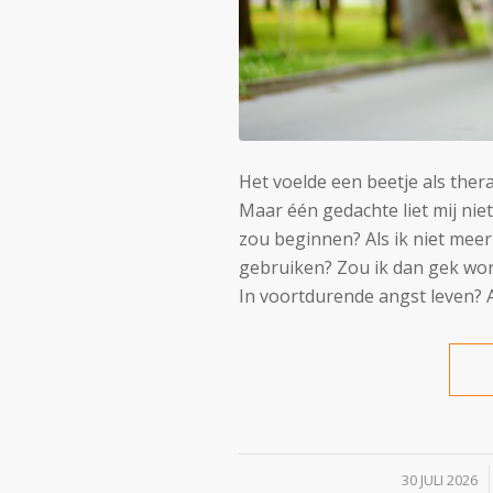
Het voelde een beetje als therap
Maar één gedachte liet mij nie
zou beginnen? Als ik niet meer 
gebruiken? Zou ik dan gek wor
In voortdurende angst leven? Al
/
30 JULI 2026