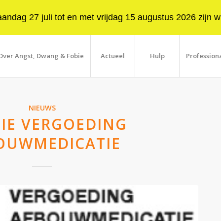
ndag 27 juli tot en met vrijdag 15 augustus 2026 zijn wi
Over Angst, Dwang & Fobie
Actueel
Hulp
Profession
NIEUWS
TIE VERGOEDING
OUWMEDICATIE