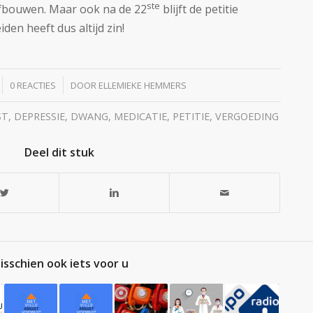
ste
afbouwen. Maar ook na de 22
blijft de petitie
en heeft dus altijd zin!
/
0 REACTIES
DOOR
ELLEMIEKE HEMMERS
ST
,
DEPRESSIE
,
DWANG
,
MEDICATIE
,
PETITIE
,
VERGOEDING
Deel dit stuk
isschien ook iets voor u