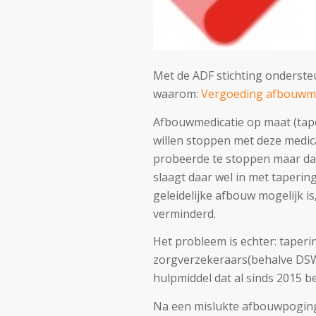
Met de ADF stichting ondersteune
waarom:
Vergoeding afbouwme
Afbouwmedicatie op maat (tape
willen stoppen met deze medic
probeerde te stoppen maar daa
slaagt daar wel in met taperin
geleidelijke afbouw mogelijk 
verminderd.
Het probleem is echter: taper
zorgverzekeraars(behalve DSW)
hulpmiddel dat al sinds 2015 be
Na een mislukte afbouwpoging