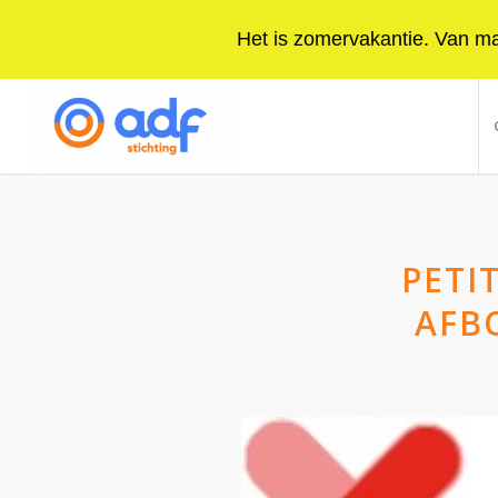
Het is zomervakantie. Van maa
PETI
AFB