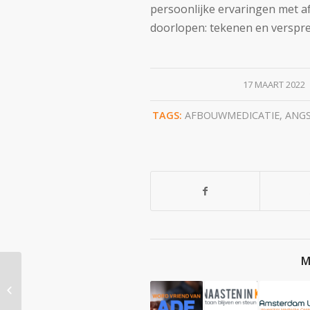
persoonlijke ervaringen met 
doorlopen: tekenen en verspreid
/
17 MAART 2022
TAGS:
AFBOUWMEDICATIE
,
ANG
M
levenslang met dwang