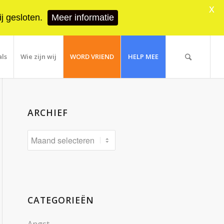
X
j gesloten.
Meer informatie
als
Wie zijn wij
WORD VRIEND
HELP MEE
ARCHIEF
CATEGORIEËN