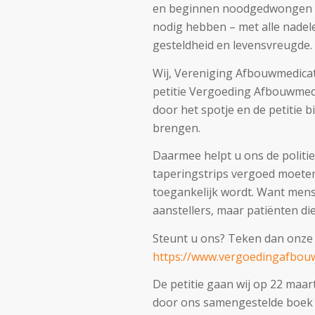
en beginnen noodgedwongen op
nodig hebben – met alle nadel
gesteldheid en levensvreugde.
Wij, Vereniging Afbouwmedicat
petitie Vergoeding Afbouwmedic
door het spotje en de petitie 
brengen.
Daarmee helpt u ons de politi
taperingstrips vergoed moeten
toegankelijk wordt. Want men
aanstellers, maar patiënten 
Steunt u ons? Teken dan onze p
https://www.vergoedingafbouw
De petitie gaan wij op 22 maa
door ons samengestelde boe