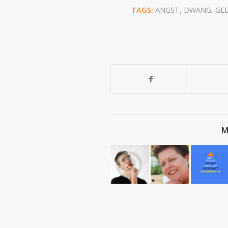
TAGS:
ANGST
,
DWANG
,
GE
M