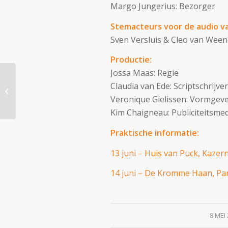
Margo Jungerius: Bezorger
Stemacteurs voor de audio va
Sven Versluis & Cleo van Wee
Productie:
Jossa Maas: Regie
Werk je mee aan een
Claudia van Ede: Scriptschrijver
scheurkalender over
Veronique Gielissen: Vormgev
angst?
Kim Chaigneau: Publiciteitsm
Praktische informatie:
13 juni – Huis van Puck, Kaze
14 juni – De Kromme Haan, Par
/
8 MEI