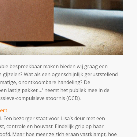
obie bespreekbaar maken bieden wij graag een
 gijzelen? Wat als een ogenschijnlijk geruststellend
ngmatige, onontkoombare handeling? De
een lastig pakket …’ neemt het publiek mee in de
sieve-compulsieve stoornis (OCD).
dert
. Een bezorger staat voor Lisa’s deur met een
t, controle en houvast. Eindelijk grip op haar
hoofd. Maar hoe meer ze zich eraan vastklampt, hoe