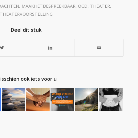
DACHTEN
,
MAAKHETBESPREEKBAAR
,
OCD
,
THEATER
,
THEATERVOORSTELLING
Deel dit stuk
isschien ook iets voor u