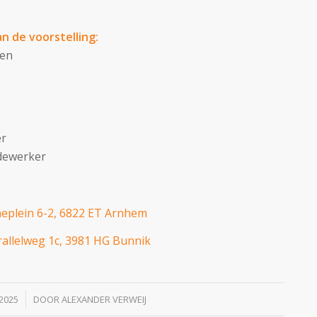
n de voorstelling:
nen
er
edewerker
rneplein 6-2, 6822 ET Arnhem
allelweg 1c, 3981 HG Bunnik
 2025
DOOR
ALEXANDER VERWEIJ