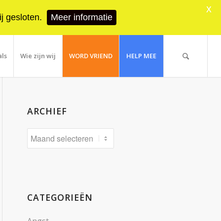
X
j gesloten.
Meer informatie
als
Wie zijn wij
WORD VRIEND
HELP MEE
ARCHIEF
CATEGORIEËN