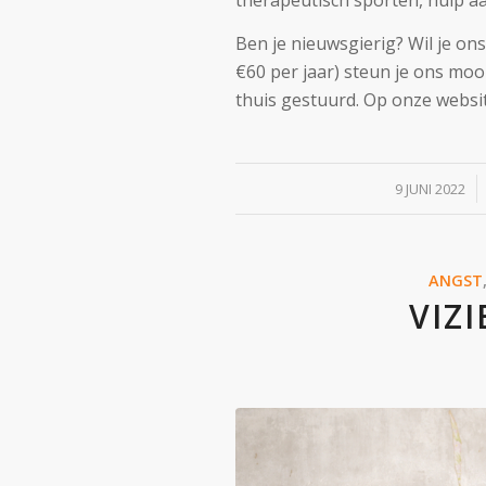
Ben je nieuwsgierig? Wil je o
€60 per jaar) steun je ons mooie
thuis gestuurd. Op onze websit
/
9 JUNI 2022
ANGST
VIZ