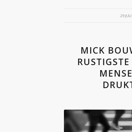
/
29 JUL
MICK BOUW
RUSTIGSTE
MENSE
DRUK