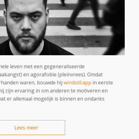
 hele leven met een gegeneraliseerde
aak
angst
) en ag
oraf
obie (pleinvrees). Omdat
orhanden waren, bouwde hij
windstil.app
in eerste
hij zijn ervaring in om anderen te motiveren en
at er allemaal mogelijk is binnen en ondanks
Lees meer