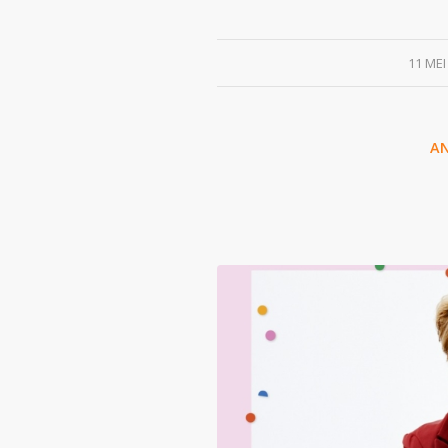
/
11 MEI
A