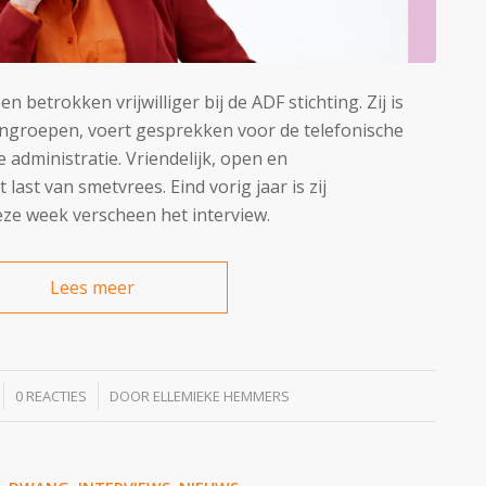
n betrokken vrijwilliger bij de ADF stichting. Zij is
ngroepen, voert gesprekken voor de telefonische
 administratie. Vriendelijk, open en
last van smetvrees. Eind vorig jaar is zij
eze week verscheen het interview.
Lees meer
/
0 REACTIES
DOOR
ELLEMIEKE HEMMERS