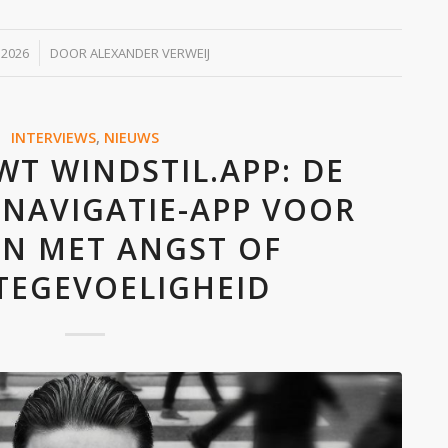
I 2026
DOOR
ALEXANDER VERWEIJ
INTERVIEWS
,
NIEUWS
T WINDSTIL.APP: DE
 NAVIGATIE-APP VOOR
N MET ANGST OF
TEGEVOELIGHEID