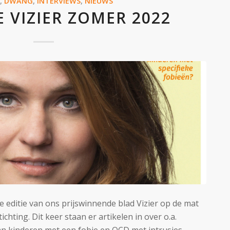
T
,
DWANG
,
INTERVIEWS
,
NIEUWS
 VIZIER ZOMER 2022
 editie van ons prijswinnende blad Vizier op de mat
ichting. Dit keer staan er artikelen in over o.a.
an kinderen met een fobie en OCD met intrusies.