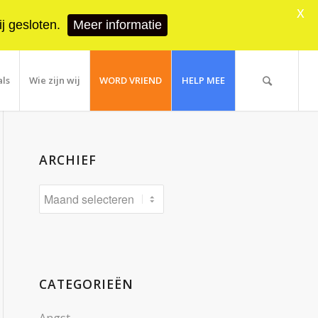
X
j gesloten.
Meer informatie
als
Wie zijn wij
WORD VRIEND
HELP MEE
ARCHIEF
CATEGORIEËN