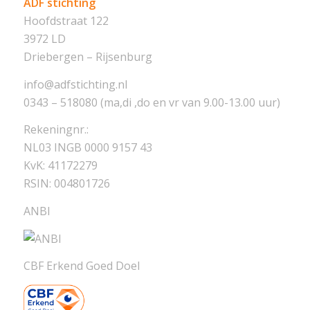
ADF stichting
Hoofdstraat 122
3972 LD
Driebergen – Rijsenburg
info@adfstichting.nl
0343 – 518080 (ma,di ,do en vr van 9.00-13.00 uur)
Rekeningnr.:
NL03 INGB 0000 9157 43
KvK: 41172279
RSIN: 004801726
ANBI
CBF Erkend Goed Doel