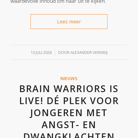
waardevolle inhoud om naar uit te kijken.
Lees meer
/
13 JULI 2026
DOOR
ALEXANDER VERWEIJ
NIEUWS
BRAIN WARRIORS IS
LIVE! DÉ PLEK VOOR
JONGEREN MET
ANGST- EN
DWANGKLACHTEN