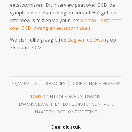
eetstoornissen. Dit interview gaat over OCD, de
symptomen, behandeling en herstel. Het gehele
interview is te zien via youtube:
Menno Oosterhoff
over OCD, dwang en eetstoornissen
We zien jullie graag bij de
Dag van de Dwang
op
25 maart 2022.
/
/
19 JANUARI 2022
0 REACTIES
DOOR
ELLEMIEKE HEMMERS
TAGS:
CONTROLEDWANG
,
DWANG
,
DWANGGEDACHTEN
,
LOTGENOTENCONTACT
,
NAASTEN
,
OCD
,
ONTMOETING
Deel dit stuk