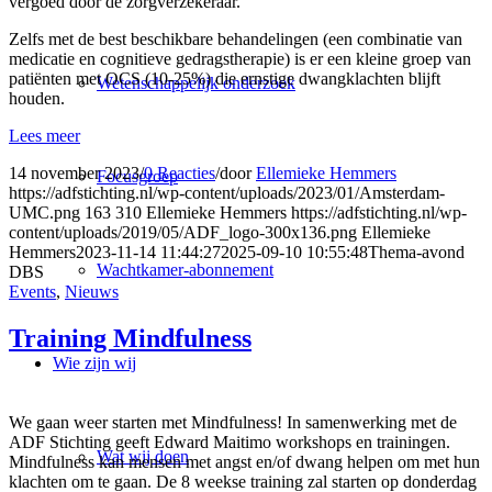
vergoed door de zorgverzekeraar.
Zelfs met de best beschikbare behandelingen (een combinatie van
medicatie en cognitieve gedragstherapie) is er een kleine groep van
patiënten met OCS (10-25%) die ernstige dwangklachten blijft
Wetenschappelijk onderzoek
houden.
Lees meer
14 november 2023
/
0 Reacties
/
door
Ellemieke Hemmers
Focusgroep
https://adfstichting.nl/wp-content/uploads/2023/01/Amsterdam-
UMC.png
163
310
Ellemieke Hemmers
https://adfstichting.nl/wp-
content/uploads/2019/05/ADF_logo-300x136.png
Ellemieke
Hemmers
2023-11-14 11:44:27
2025-09-10 10:55:48
Thema-avond
Wachtkamer-abonnement
DBS
Events
,
Nieuws
Training Mindfulness
Wie zijn wij
We gaan weer starten met Mindfulness! In samenwerking met de
ADF Stichting geeft Edward Maitimo workshops en trainingen.
Wat wij doen
Mindfulness kan mensen met angst en/of dwang helpen om met hun
klachten om te gaan. De 8 weekse training zal starten op donderdag