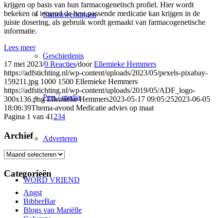
krijgen op basis van hun farmacogenetisch profiel. Hier wordt
bekeken of iemand de best passende medicatie kan krijgen in de
Samenwerkingen
juiste dosering, als gebruik wordt gemaakt van farmacogenetische
informatie.
Lees meer
Geschiedenis
17 mei 2023
/
0 Reacties
/
door
Ellemieke Hemmers
https://adfstichting.nl/wp-content/uploads/2023/05/pexels-pixabay-
159211.jpg
1000
1500
Ellemieke Hemmers
https://adfstichting.nl/wp-content/uploads/2019/05/ADF_logo-
Pers / media
300x136.png
Ellemieke Hemmers
2023-05-17 09:05:25
2023-06-05
18:06:39
Thema-avond Medicatie advies op maat
Pagina 1 van 4
1
2
3
4
Archief
Adverteren
Archief
Categorieën
WORD VRIEND
Angst
BibberBar
Blogs van Mariëlle