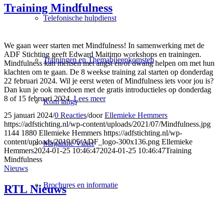
Training Mindfulness
Telefonische hulpdienst
We gaan weer starten met Mindfulness! In samenwerking met de
ADF Stichting geeft Edward Maitimo workshops en trainingen.
Trainingen en Themabijeenkomsten
Mindfulness kan mensen met angst en/of dwang helpen om met hun
klachten om te gaan. De 8 weekse training zal starten op donderdag
22 februari 2024. Wil je eerst weten of Mindfulness iets voor jou is?
Dan kun je ook meedoen met de gratis introductieles op donderdag
8 of 15 februari 2024.
Lees meer
Kom langs
25 januari 2024
/
0 Reacties
/
door
Ellemieke Hemmers
https://adfstichting.nl/wp-content/uploads/2021/07/Mindfulness.jpg
1144
1880
Ellemieke Hemmers
https://adfstichting.nl/wp-
content/uploads/2019/05/ADF_logo-300x136.png
Ellemieke
Magazine Vizier
Hemmers
2024-01-25 10:46:47
2024-01-25 10:46:47
Training
Mindfulness
Nieuws
Brochures en informatie
RTL Nieuws