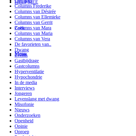
Columns
HELP MEE
Columns Frederike
Columns van Désirée
Columns van Ellemieke
Columns van Gerrit
Columns van Mara
Zoek
Columns van Maria
Columns van Vera
De favorieten van..
Dwang
Menu
Events
Gastbijdrage
Gastcolumns
Hyperventilatie
Hypochondrie
In de media
Interviews
Jongeren
Levenslang met dwang
Misofonie
Nieuws
Onderzoeken
Openheid
Opinie
Oproep