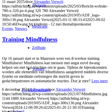
11 maart 2025
/
door
Alexander Verweij
Therapie
https://adfstichting.nl/wp-content/uploads/2025/03/Bericht-website-
780-x-320-px-6.png
320
780
Alexander Verweij
https://adfstichting.nl/wp-content/uploads/2019/05/ADF_logo-
300x136.png
Alexander Verweij
2025-03-11 08:33:43
2025-09-02
10:50:46
Dwang bij kinderen - 12 mei themabijeenkomst
Medicatie
Events
,
Nieuws
Training Mindfulness
Zelfhulp
Op 16 januari start er in Maarssen weer een 8-weekse training
Mindfulness! Mindfulness kan mensen met angst en/of dwang
helpen om met hun klachten om te gaan. Tijdens de bijeenkomsten
Vormen
worden alle elementen van Mindfulness aangeleerd middels diverse
fysieke en meditatie-oefeningen die inzicht geven in
gedachtepatronen en automatische reacties. Doe je mee?
Lees meer
6 december 2024
/
0 Reacties
/
door
Alexander Verweij
Ervaringsverhalen
https://adfstichting.nl/wp-content/uploads/2021/07/Mindfulness.jpg
1144
1880
Alexander Verweij
https://adfstichting.nl/wp-
content/uploads/2019/05/ADF_logo-300x136.png
Alexander
Verweij
2024-12-06 09:26:42
2025-01-20 21:30:10
Training
Actueel
Mindfulness