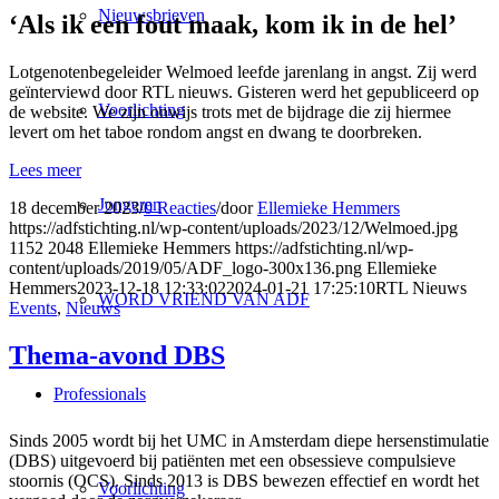
Nieuwsbrieven
‘Als ik een fout maak, kom ik in de hel’
Lotgenotenbegeleider Welmoed leefde jarenlang in angst. Zij werd
geïnterviewd door RTL nieuws. Gisteren werd het gepubliceerd op
Voorlichting
de website. We zijn onwijs trots met de bijdrage die zij hiermee
levert om het taboe rondom angst en dwang te doorbreken.
Lees meer
Jongeren
18 december 2023
/
0 Reacties
/
door
Ellemieke Hemmers
https://adfstichting.nl/wp-content/uploads/2023/12/Welmoed.jpg
1152
2048
Ellemieke Hemmers
https://adfstichting.nl/wp-
content/uploads/2019/05/ADF_logo-300x136.png
Ellemieke
Hemmers
2023-12-18 12:33:02
2024-01-21 17:25:10
RTL Nieuws
WORD VRIEND VAN ADF
Events
,
Nieuws
Thema-avond DBS
Professionals
Sinds 2005 wordt bij het UMC in Amsterdam diepe hersenstimulatie
(DBS) uitgevoerd bij patiënten met een obsessieve compulsieve
stoornis (OCS). Sinds 2013 is DBS bewezen effectief en wordt het
Voorlichting