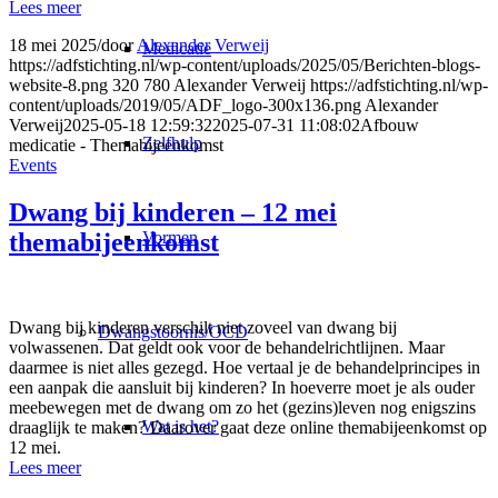
Lees meer
18 mei 2025
/
door
Alexander Verweij
Medicatie
https://adfstichting.nl/wp-content/uploads/2025/05/Berichten-blogs-
website-8.png
320
780
Alexander Verweij
https://adfstichting.nl/wp-
content/uploads/2019/05/ADF_logo-300x136.png
Alexander
Verweij
2025-05-18 12:59:32
2025-07-31 11:08:02
Afbouw
Zelfhulp
medicatie - Themabijeenkomst
Events
Dwang bij kinderen – 12 mei
Vormen
themabijeenkomst
Dwang bij kinderen verschilt niet zoveel van dwang bij
Dwangstoornis/OCD
volwassenen. Dat geldt ook voor de behandelrichtlijnen. Maar
daarmee is niet alles gezegd. Hoe vertaal je de behandelprincipes in
een aanpak die aansluit bij kinderen? In hoeverre moet je als ouder
meebewegen met de dwang om zo het (gezins)leven nog enigszins
Wat is het?
draaglijk te maken? Daarover gaat deze online themabijeenkomst op
12 mei.
Lees meer