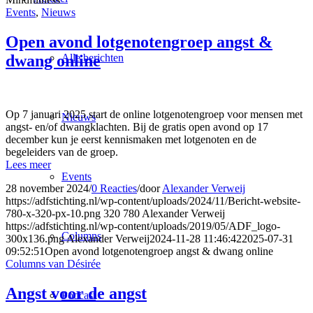
Events
,
Nieuws
Open avond lotgenotengroep angst &
dwang online
Alle berichten
Op 7 januari 2025 start de online lotgenotengroep voor mensen met
Nieuws
angst- en/of dwangklachten. Bij de gratis open avond op 17
december kun je eerst kennismaken met lotgenoten en de
begeleiders van de groep.
Lees meer
Events
28 november 2024
/
0 Reacties
/
door
Alexander Verweij
https://adfstichting.nl/wp-content/uploads/2024/11/Bericht-website-
780-x-320-px-10.png
320
780
Alexander Verweij
https://adfstichting.nl/wp-content/uploads/2019/05/ADF_logo-
Columns
300x136.png
Alexander Verweij
2024-11-28 11:46:42
2025-07-31
09:52:51
Open avond lotgenotengroep angst & dwang online
Columns van Désirée
Angst voor de angst
Podcast