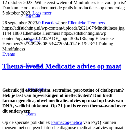
12 oktober 2023. Wil je eerst weten of Mindfulness iets voor jou is?
Dan kun je ook meedoen met de gratis introductieles op donderdag
5 oktober 2023.
Lees meer
Agenda
26 september 2023
/
0 Reacties
/
door
Ellemieke Hemmers
https://adfstichting.nl/wp-content/uploads/2021/07/Mindfulness.jpg
1144
1880
Ellemieke Hemmers
https://adfstichting.nl/wp-
content/uploads/2019/05/ADF_logo-300x136.png
Ellemieke
Contact
Hemmers
2023-09-26 08:53:47
2024-01-16 19:23:21
Training
Mindfulness
Events
Vacatures
Thema-avond Medicatie advies op maat
Organisatie
Gebruik jij escitalopram, sertraline, paroxetine of citalopram?
Heb je last van bijwerkingen of ineffectiviteit? Dan biedt
farmacogenetica, ofwel medicatie-advies op maat op basis van
DNA, wellicht uitkomst. Op 21 juni is er een thema-avond over
dit onderwerp.
Team
Op de speciale polikliniek
Farmacogenetica
van PsyQ kunnen
mensen met een psychiatrische diagnose medicatie-advies op maat