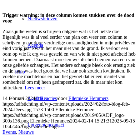
Trigger warning: in deze column komen stukken over de dood
Nieuwsbrieven
voor
Zoals jullie weten is schrijven datgene wat ik het liefste doe.
Eigenlijk was ik al veel eerder van plan om weer een column te
schrijven, maar door verdrietige omstandigheden in mijn privéleven
Agenda
eind vorig jaar kwam het maar niet van de grond. Ik verloor een
oom op wie ik erg was gesteld en van wie ik niet goed afscheid heb
kunnen nemen. Daarnaast moesten we afscheid nemen van een van
onze geliefde schaapjes. Het andere schaapje bleek ook ernstig ziek
en de kans was heel groot dat we haar ook zouden kwijtraken. Ik
Hulp
voelde me machteloos en had het gevoel dat er een mantel van
somberheid om mij heen gedrapeerd zat, die ik maar niet kon
uittrekken.
Lees meer
14 februari 2024
/
0 Reacties
/
door
Ellemieke Hemmers
Agenda
https://adfstichting.nl/wp-content/uploads/2024/02/foto-blog-feb-
2024-Dees.jpg
1573
1500
Ellemieke Hemmers
https://adfstichting.nl/wp-content/uploads/2019/05/ADF_logo-
300x136.png
Ellemieke Hemmers
2024-02-14 15:21:31
2025-09-15
Lotgenotencontact
10:42:46
Angst voor de angst
Events
,
Nieuws