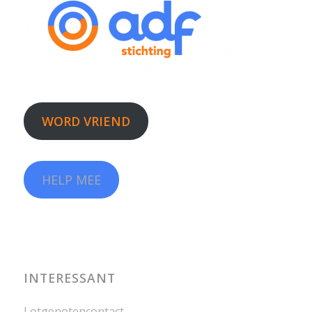
WORD VRIEND
HELP MEE
INTERESSANT
Lotgenotencontact