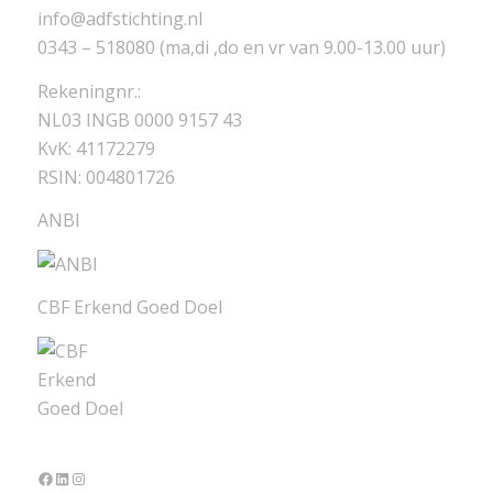
info@adfstichting.nl
0343 – 518080 (ma,di ,do en vr van 9.00-13.00 uur)
Rekeningnr.:
NL03 INGB 0000 9157 43
KvK: 41172279
RSIN: 004801726
ANBI
CBF Erkend Goed Doel
Facebook
LinkedIn
Instagram