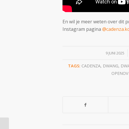
En wil je meer weten over dit p
Instagram pagina
@cadenza.ko
/
9 JUNI 2025
TAGS:
CADENZA
,
DWANG
,
DWA
OPENOV