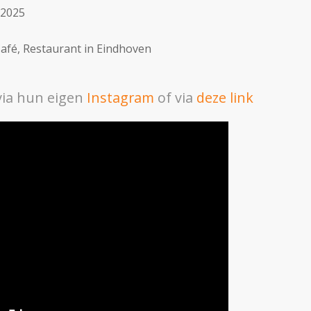
 2025
Café, Restaurant in Eindhoven
via hun eigen
Instagram
of via
deze link