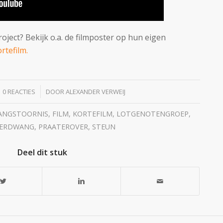
roject? Bekijk o.a. de filmposter op hun eigen
rtefilm.
/
0 REACTIES
DOOR
ALEXANDER VERWEIJ
NGSTOORNIS
,
FILM
,
KORTEFILM
,
LOTGENOTENGROEP
,
ERDWANG
,
PRAATEROVER
,
STEUN
Deel dit stuk