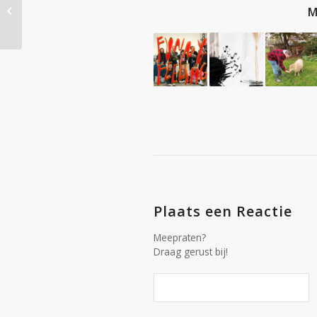
Angstklachten bij
M
ouderen
Plaats een Reactie
Meepraten?
Draag gerust bij!