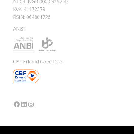
NL03 INGB 0000 9157 43
KvK: 41172279
RSIN: 004801726
ANBI
CBF Erkend Goed Doel
Facebook
LinkedIn
Instagram