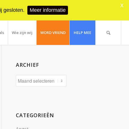
X
j gesloten.
Meer informatie
als
Wie zijn wij
WORD VRIEND
HELP MEE
ARCHIEF
CATEGORIEËN