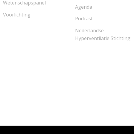
Wetenschapspanel
Agenda
Voorlichting
Podcast
Nederlandse
Hyperventilatie Stichting