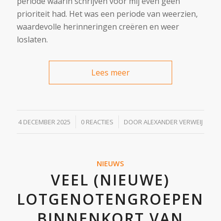
periode waarin schrijven voor mij even geen
prioriteit had. Het was een periode van weerzien,
waardevolle herinneringen creëren en weer
loslaten.
Lees meer
/
/
4 DECEMBER 2025
0 REACTIES
DOOR
ALEXANDER VERWEIJ
NIEUWS
VEEL (NIEUWE)
LOTGENOTENGROEPEN
BINNENKORT VAN