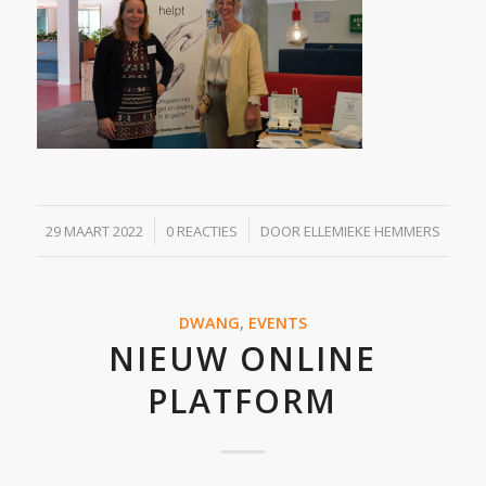
/
/
29 MAART 2022
0 REACTIES
DOOR
ELLEMIEKE HEMMERS
DWANG
,
EVENTS
NIEUW ONLINE
PLATFORM