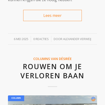
Lees meer
/
/
6 MEI 2025
0 REACTIES
DOOR
ALEXANDER VERWEIJ
COLUMNS VAN DÉSIRÉE
ROUWEN OM JE
VERLOREN BAAN