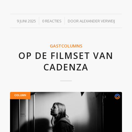
/
/
9 JUNI 2025
0 REACTIES
DOOR
ALEXANDER VERWEIJ
GASTCOLUMNS
OP DE FILMSET VAN
CADENZA