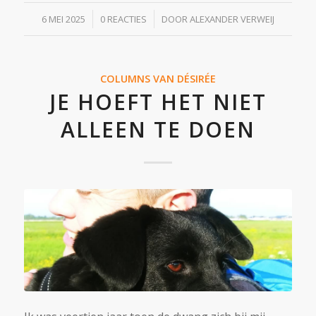
/
/
6 MEI 2025
0 REACTIES
DOOR
ALEXANDER VERWEIJ
COLUMNS VAN DÉSIRÉE
JE HOEFT HET NIET
ALLEEN TE DOEN