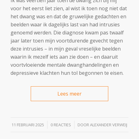
Ik was veertien jaar toen de dwang zich bij mij
voor het eerst liet zien, al wist ik toen nog niet dat
het dwang was en dat de gruwelijke gedachten en
beelden waar ik dagelijks last van had intrusies
genoemd werden. Die diagnose kwam pas twaalf
jaar later toen mijn voortdurende gevecht tegen
deze intrusies – in mijn geval vreselijke beelden
waarin ik mezelf iets aan zie doen – en daaruit
voortvloeiende mentale dwanghandelingen en
depressieve klachten hun tol begonnen te eisen.
Lees meer
/
/
11 FEBRUARI 2025
0 REACTIES
DOOR
ALEXANDER VERWEIJ