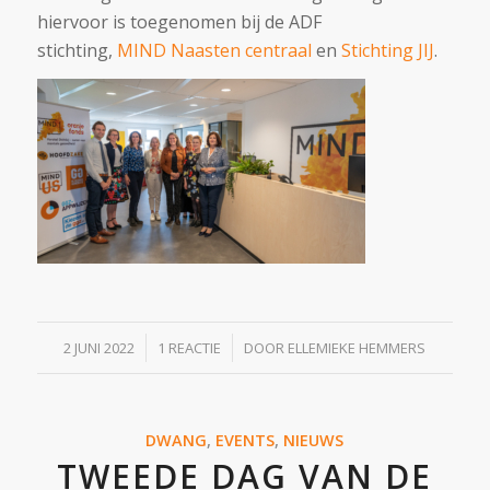
hiervoor is toegenomen bij de ADF
stichting,
MIND Naasten centraal
en
Stichting JIJ
.
/
/
2 JUNI 2022
1 REACTIE
DOOR
ELLEMIEKE HEMMERS
DWANG
,
EVENTS
,
NIEUWS
TWEEDE DAG VAN DE