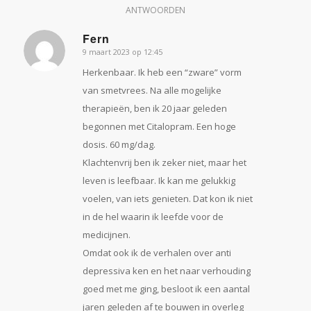
ANTWOORDEN
Fern
9 maart 2023 op 12:45
zegt:
Herkenbaar. Ik heb een “zware” vorm
van smetvrees. Na alle mogelijke
therapieën, ben ik 20 jaar geleden
begonnen met Citalopram. Een hoge
dosis. 60 mg/dag.
Klachtenvrij ben ik zeker niet, maar het
leven is leefbaar. Ik kan me gelukkig
voelen, van iets genieten. Dat kon ik niet
in de hel waarin ik leefde voor de
medicijnen.
Omdat ook ik de verhalen over anti
depressiva ken en het naar verhouding
goed met me ging, besloot ik een aantal
jaren geleden af te bouwen in overleg