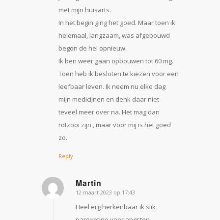
met mijn huisarts.
In het begin ging het goed. Maar toen ik
helemaal, langzaam, was afgebouwd
begon de hel opnieuw.
Ik ben weer gaan opbouwen tot 60 mg.
Toen heb ik besloten te kiezen voor een
leefbaar leven. Ik neem nu elke dag
mijn medicijnen en denk daar niet
teveel meer over na. Het mag dan
rotzooi zijn , maar voor mij is het goed
zo.
Reply
Martin
12 maart 2023 op 17:43
zegt:
Heel erg herkenbaar ik slik
paroxetine voor angsten.