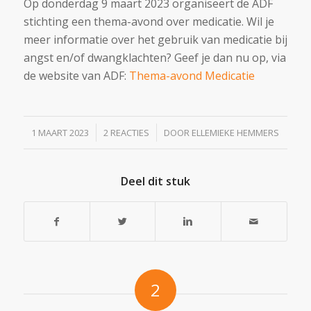
Op donderdag 9 maart 2023 organiseert de ADF
stichting een thema-avond over medicatie. Wil je
meer informatie over het gebruik van medicatie bij
angst en/of dwangklachten? Geef je dan nu op, via
de website van ADF:
Thema-avond Medicatie
/
/
1 MAART 2023
2 REACTIES
DOOR
ELLEMIEKE HEMMERS
Deel dit stuk
2