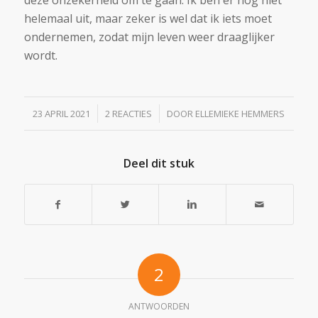
helemaal uit, maar zeker is wel dat ik iets moet
ondernemen, zodat mijn leven weer draaglijker
wordt.
/
/
23 APRIL 2021
2 REACTIES
DOOR
ELLEMIEKE HEMMERS
Deel dit stuk
2
ANTWOORDEN