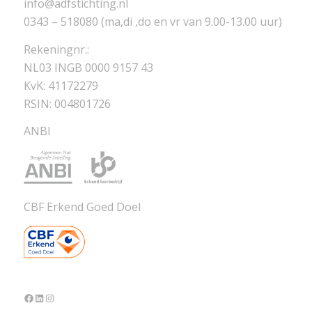
info@adfstichting.nl
0343 – 518080 (ma,di ,do en vr van 9.00-13.00 uur)
Rekeningnr.:
NL03 INGB 0000 9157 43
KvK: 41172279
RSIN: 004801726
ANBI
CBF Erkend Goed Doel
Facebook
LinkedIn
Instagram