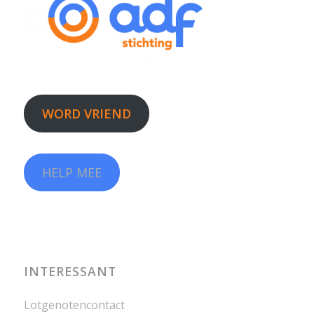
WORD VRIEND
HELP MEE
INTERESSANT
Lotgenotencontact