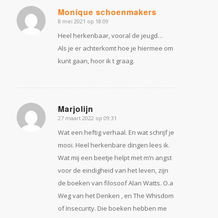
Monique schoenmakers
8 mei 2021 op 18:09
zegt:
Heel herkenbaar, vooral de jeugd…
Als je er achterkomt hoe je hiermee om
kunt gaan, hoor ik t graag.
Marjolijn
27 maart 2022 op 09:31
zegt:
Wat een heftig verhaal. En wat schrijf je
mooi. Heel herkenbare dingen lees ik.
Wat mij een beetje helpt met m’n angst
voor de eindigheid van het leven, zijn
de boeken van filosoof Alan Watts. O.a
Weg van het Denken , en The Whisdom
of Insecurity. Die boeken hebben me