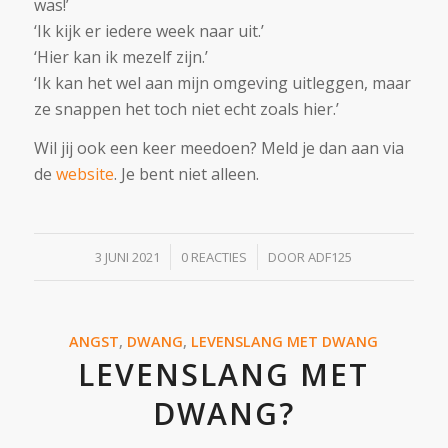
was!’
‘Ik kijk er iedere week naar uit.’
‘Hier kan ik mezelf zijn.’
‘Ik kan het wel aan mijn omgeving uitleggen, maar
ze snappen het toch niet echt zoals hier.’
Wil jij ook een keer meedoen? Meld je dan aan via
de
website
. Je bent niet alleen.
/
/
3 JUNI 2021
0 REACTIES
DOOR
ADF125
ANGST
,
DWANG
,
LEVENSLANG MET DWANG
LEVENSLANG MET
DWANG?