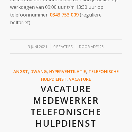
werkdagen van 09:00 uur t/m 13:30 uur op
telefoonnummer:
0343 753 009
(reguliere
beltarief)
/
/
3 JUNI 2021
0 REACTIES
DOOR
ADF125
ANGST
,
DWANG
,
HYPERVENTILATIE
,
TELEFONISCHE
HULPDIENST
,
VACATURE
VACATURE
MEDEWERKER
TELEFONISCHE
HULPDIENST