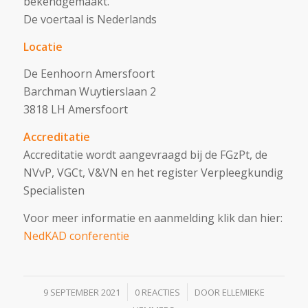
bekendgemaakt.
De voertaal is Nederlands
Locatie
De Eenhoorn Amersfoort
Barchman Wuytierslaan 2
3818 LH Amersfoort
Accreditatie
Accreditatie wordt aangevraagd bij de FGzPt, de
NVvP, VGCt, V&VN en het register Verpleegkundig
Specialisten
Voor meer informatie en aanmelding klik dan hier:
NedKAD conferentie
/
/
9 SEPTEMBER 2021
0 REACTIES
DOOR
ELLEMIEKE