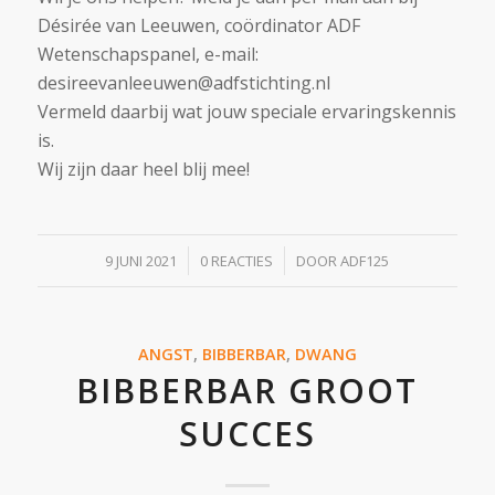
Désirée van Leeuwen, coördinator ADF
Wetenschapspanel, e-mail:
desireevanleeuwen@adfstichting.nl
Vermeld daarbij wat jouw speciale ervaringskennis
is.
Wij zijn daar heel blij mee!
/
/
9 JUNI 2021
0 REACTIES
DOOR
ADF125
ANGST
,
BIBBERBAR
,
DWANG
BIBBERBAR GROOT
SUCCES