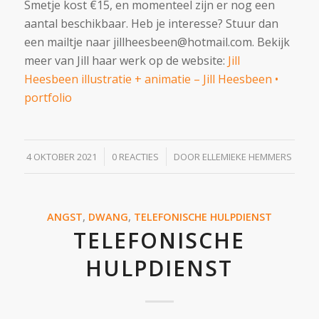
Smetje kost €15, en momenteel zijn er nog een
aantal beschikbaar. Heb je interesse? Stuur dan
een mailtje naar jillheesbeen@hotmail.com. Bekijk
meer van Jill haar werk op de website:
Jill
Heesbeen illustratie + animatie – Jill Heesbeen •
portfolio
/
/
4 OKTOBER 2021
0 REACTIES
DOOR
ELLEMIEKE HEMMERS
ANGST
,
DWANG
,
TELEFONISCHE HULPDIENST
TELEFONISCHE
HULPDIENST