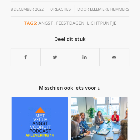
/
/
8 DECEMBER 2022
0 REACTIES
DOOR
ELLEMIEKE HEMMERS
TAGS:
ANGST
,
FEESTDAGEN
,
LICHTPUNTJE
Deel dit stuk
Misschien ook iets voor u