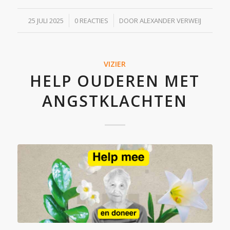
/
/
25 JULI 2025
0 REACTIES
DOOR
ALEXANDER VERWEIJ
VIZIER
HELP OUDEREN MET
ANGSTKLACHTEN