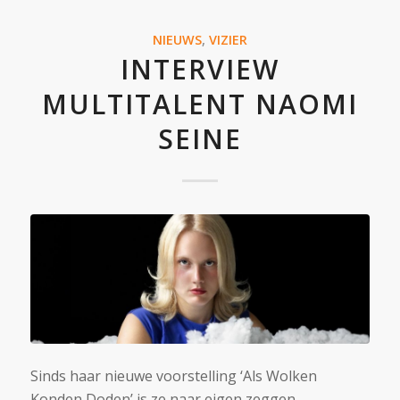
NIEUWS
,
VIZIER
INTERVIEW
MULTITALENT NAOMI
SEINE
Sinds haar nieuwe voorstelling ‘Als Wolken
Konden Doden’ is ze naar eigen zeggen