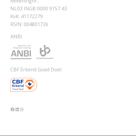
Rekeningnr.:
NL03 INGB 0000 9157 43
KvK: 41172279
RSIN: 004801726
ANBI
CBF Erkend Goed Doel
Facebook
LinkedIn
Instagram