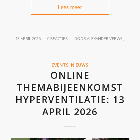
Lees meer
/
/
13 APRIL 2026
0 REACTIES
DOOR
ALEXANDER VERWEIJ
EVENTS
,
NIEUWS
ONLINE
THEMABIJEENKOMST
HYPERVENTILATIE: 13
APRIL 2026