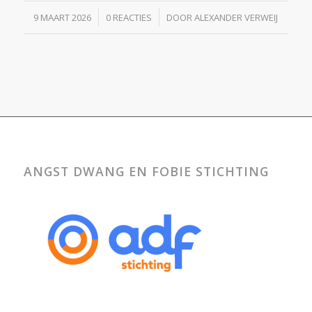
/
/
9 MAART 2026
0 REACTIES
DOOR
ALEXANDER VERWEIJ
ANGST DWANG EN FOBIE STICHTING