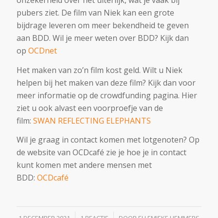
onzekerheid over het uiterlijk, wat je vaak bij
pubers ziet. De film van Niek kan een grote
bijdrage leveren om meer bekendheid te geven
aan BDD. Wil je meer weten over BDD? Kijk dan
op
OCDnet
Het maken van zo’n film kost geld. Wilt u Niek
helpen bij het maken van deze film? Kijk dan voor
meer informatie op de crowdfunding pagina. Hier
ziet u ook alvast een voorproefje van de
film:
SWAN REFLECTING ELEPHANTS
Wil je graag in contact komen met lotgenoten? Op
de website van OCDcafé zie je hoe je in contact
kunt komen met andere mensen met
BDD:
OCDcafé
/
/
1 DECEMBER 2021
1 REACTIE
DOOR
ELLEMIEKE HEMMERS