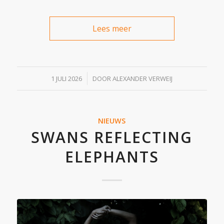
Lees meer
/
1 JULI 2026
DOOR
ALEXANDER VERWEIJ
NIEUWS
SWANS REFLECTING
ELEPHANTS