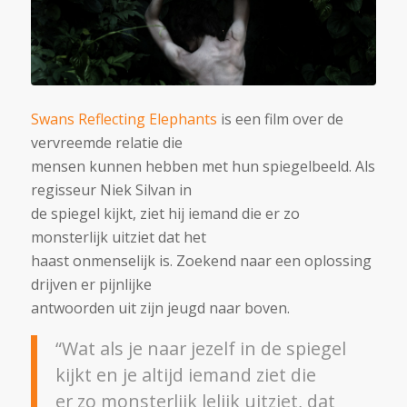
Swans Reflecting Elephants
is een film over de
vervreemde relatie die
mensen kunnen hebben met hun spiegelbeeld. Als
regisseur Niek Silvan in
de spiegel kijkt, ziet hij iemand die er zo
monsterlijk uitziet dat het
haast onmenselijk is. Zoekend naar een oplossing
drijven er pijnlijke
antwoorden uit zijn jeugd naar boven.
“Wat als je naar jezelf in de spiegel
kijkt en je altijd iemand ziet die
er zo monsterlijk lelijk uitziet, dat