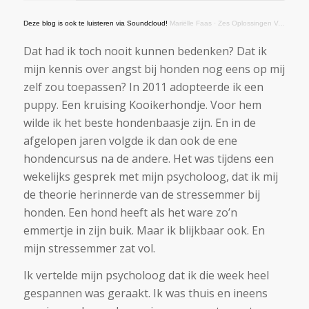
Deze blog is ook te luisteren via Soundcloud!
Mariëlle Faas
·
Zes Oplossingen Voor Een Volle Stressemmer
Dat had ik toch nooit kunnen bedenken? Dat ik
mijn kennis over angst bij honden nog eens op mij
zelf zou toepassen? In 2011 adopteerde ik een
puppy. Een kruising Kooikerhondje. Voor hem
wilde ik het beste hondenbaasje zijn. En in de
afgelopen jaren volgde ik dan ook de ene
hondencursus na de andere. Het was tijdens een
wekelijks gesprek met mijn psycholoog, dat ik mij
de theorie herinnerde van de stressemmer bij
honden. Een hond heeft als het ware zo’n
emmertje in zijn buik. Maar ik blijkbaar ook. En
mijn stressemmer zat vol.
Ik vertelde mijn psycholoog dat ik die week heel
gespannen was geraakt. Ik was thuis en ineens