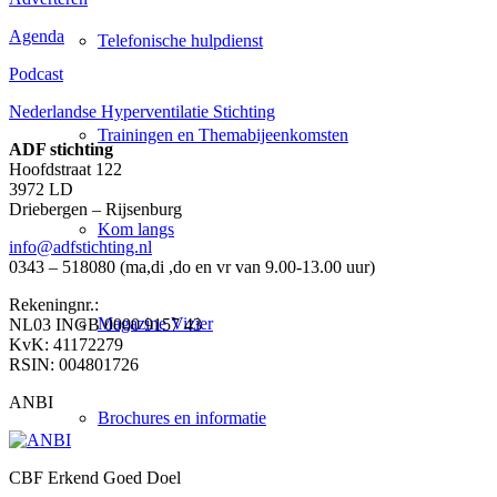
Agenda
Telefonische hulpdienst
Podcast
Nederlandse Hyperventilatie Stichting
Trainingen en Themabijeenkomsten
ADF stichting
Hoofdstraat 122
3972 LD
Driebergen – Rijsenburg
Kom langs
info@adfstichting.nl
0343 – 518080 (ma,di ,do en vr van 9.00-13.00 uur)
Rekeningnr.:
Magazine Vizier
NL03 INGB 0000 9157 43
KvK: 41172279
RSIN: 004801726
ANBI
Brochures en informatie
CBF Erkend Goed Doel