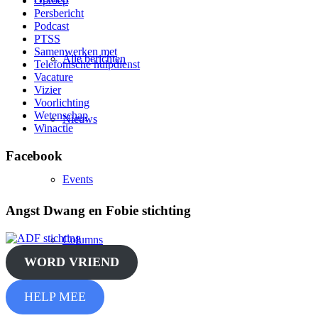
Oproep
Persbericht
Podcast
PTSS
Samenwerken met
Alle berichten
Telefonische hulpdienst
Vacature
Vizier
Voorlichting
Wetenschap
Nieuws
Winactie
Facebook
Events
Angst Dwang en Fobie stichting
Columns
WORD VRIEND
HELP MEE
Podcast