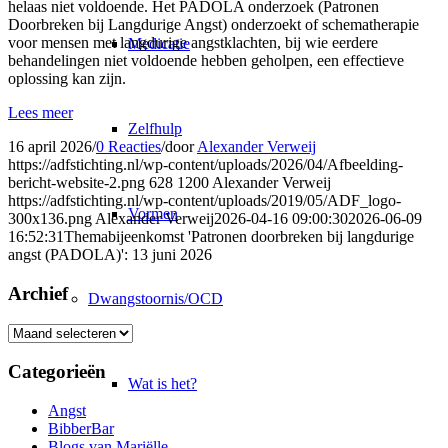
helaas niet voldoende. Het PADOLA onderzoek (Patronen
Doorbreken bij Langdurige Angst) onderzoekt of schematherapie
voor mensen met langdurige angstklachten, bij wie eerdere
Medicatie
behandelingen niet voldoende hebben geholpen, een effectieve
oplossing kan zijn.
Lees meer
Zelfhulp
16 april 2026
/
0 Reacties
/
door
Alexander Verweij
https://adfstichting.nl/wp-content/uploads/2026/04/Afbeelding-
bericht-website-2.png
628
1200
Alexander Verweij
https://adfstichting.nl/wp-content/uploads/2019/05/ADF_logo-
Vormen
300x136.png
Alexander Verweij
2026-04-16 09:00:30
2026-06-09
16:52:31
Themabijeenkomst 'Patronen doorbreken bij langdurige
angst (PADOLA)': 13 juni 2026
Archief
Dwangstoornis/OCD
Archief
Categorieën
Wat is het?
Angst
BibberBar
Blogs van Mariëlle