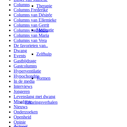
Columns
Therapie
Columns Frederike
Columns van Désirée
Columns van Ellemieke
Columns van Gerrit
Medicatie
Columns van Mara
Columns van Maria
Columns van Vera
De favorieten van..
Dwang
Zelfhulp
Events
Gastbijdrage
Gastcolumns
Hyperventilatie
Hypochondrie
Vormen
In de media
Interviews
Jongeren
Levenslang met dwang
Misofonie
Ervaringsverhalen
Nieuws
Onderzoeken
Openheid
Opinie
Actueel