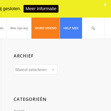
X
j gesloten.
Meer informatie
als
Wie zijn wij
WORD VRIEND
HELP MEE
ARCHIEF
CATEGORIEËN