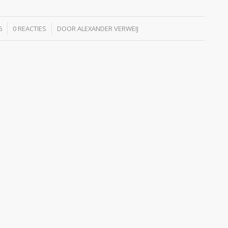
/
6
0 REACTIES
DOOR
ALEXANDER VERWEIJ