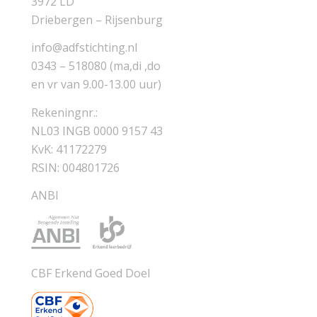
3972 LD
Driebergen – Rijsenburg
info@adfstichting.nl
0343 – 518080 (ma,di ,do
en vr van 9.00-13.00 uur)
Rekeningnr.:
NL03 INGB 0000 9157 43
KvK: 41172279
RSIN: 004801726
ANBI
CBF Erkend Goed Doel