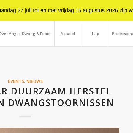
ndag 27 juli tot en met vrijdag 15 augustus 2026 zijn wi
Over Angst, Dwang & Fobie
Actueel
Hulp
Profession
EVENTS
,
NIEUWS
AR DUURZAAM HERSTEL
 EN DWANGSTOORNISSEN