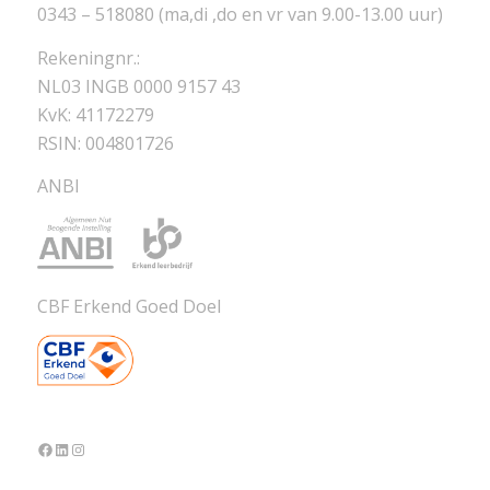
0343 – 518080 (ma,di ,do en vr van 9.00-13.00 uur)
Rekeningnr.:
NL03 INGB 0000 9157 43
KvK: 41172279
RSIN: 004801726
ANBI
CBF Erkend Goed Doel
Facebook
LinkedIn
Instagram