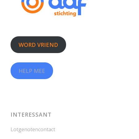
WORD VRIEND
HELP MEE
INTERESSANT
Lotgenotencontact