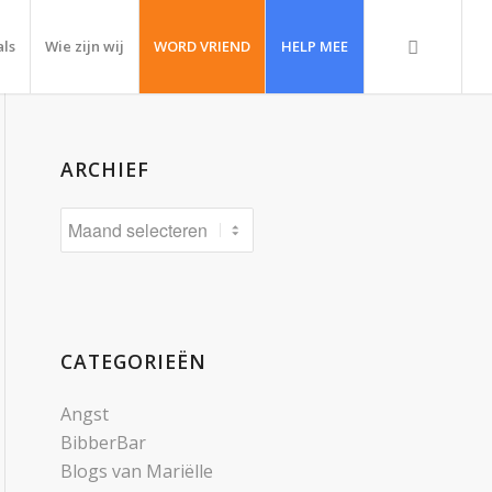
als
Wie zijn wij
WORD VRIEND
HELP MEE
ARCHIEF
CATEGORIEËN
Angst
BibberBar
Blogs van Mariëlle