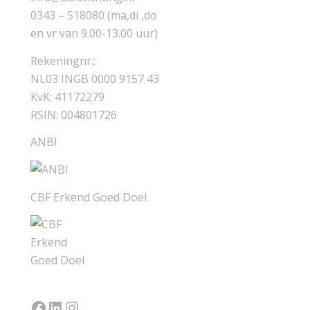
0343 – 518080 (ma,di ,do
en vr van 9.00-13.00 uur)
Rekeningnr.:
NL03 INGB 0000 9157 43
KvK: 41172279
RSIN: 004801726
ANBI
CBF Erkend Goed Doel
Facebook
LinkedIn
Instagram