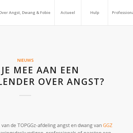
Over Angst, Dwang & Fobie
Actueel
Hulp
Profession
NIEUWS
JE MEE AAN EEN
LENDER OVER ANGST?
 van de TOPGGz-afdeling angst en dwang van
GGZ
varingsdeskundigen, professionals of naasten een