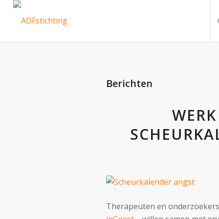
Berichten
WERK 
SCHEURKA
Therapeuten en onderzoekers
inGeest
– willen samen met er