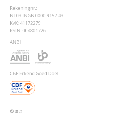
Rekeningnr.:
NL03 INGB 0000 9157 43
KvK: 41172279
RSIN: 004801726
ANBI
CBF Erkend Goed Doel
Facebook
LinkedIn
Instagram