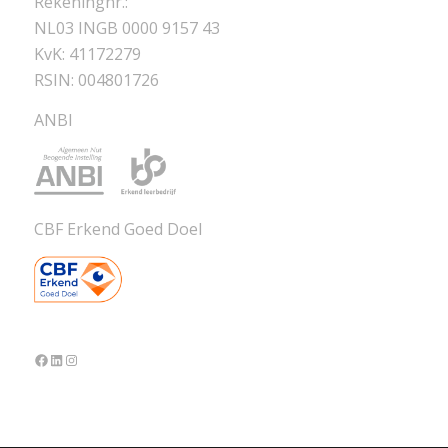
Rekeningnr.:
NL03 INGB 0000 9157 43
KvK: 41172279
RSIN: 004801726
ANBI
CBF Erkend Goed Doel
Facebook
LinkedIn
Instagram