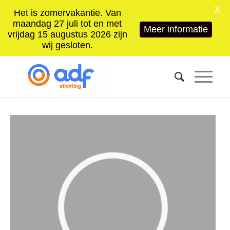
X
Het is zomervakantie. Van
maandag 27 juli tot en met
Meer informatie
vrijdag 15 augustus 2026 zijn
wij gesloten.