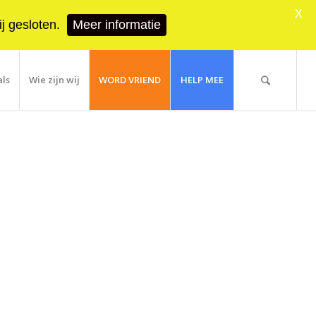
X
j gesloten.
Meer informatie
als
Wie zijn wij
WORD VRIEND
HELP MEE