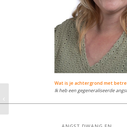
Wat is je achtergrond met betre
Ik heb een gegeneraliseerde angst
Iwan
ANGST DWANG EN