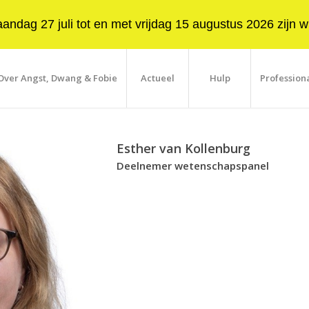
ndag 27 juli tot en met vrijdag 15 augustus 2026 zijn wi
Over Angst, Dwang & Fobie
Actueel
Hulp
Profession
Esther van Kollenburg
Deelnemer wetenschapspanel