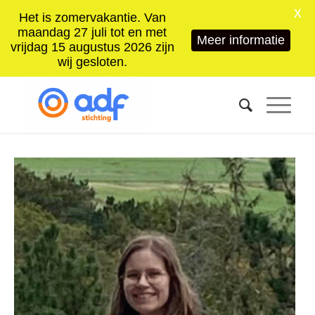
X
Het is zomervakantie. Van
maandag 27 juli tot en met
Meer informatie
vrijdag 15 augustus 2026 zijn
wij gesloten.