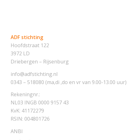
ADF stichting
Hoofdstraat 122
3972 LD
Driebergen – Rijsenburg
info@adfstichting.nl
0343 – 518080 (ma,di ,do en vr van 9.00-13.00 uur)
Rekeningnr.:
NL03 INGB 0000 9157 43
KvK: 41172279
RSIN: 004801726
ANBI