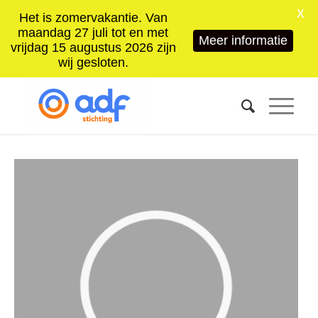
X
Het is zomervakantie. Van
maandag 27 juli tot en met
Meer informatie
vrijdag 15 augustus 2026 zijn
wij gesloten.