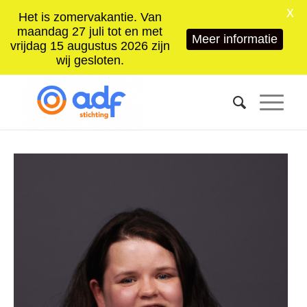
X
Het is zomervakantie. Van
maandag 27 juli tot en met
Meer informatie
vrijdag 15 augustus 2026 zijn
wij gesloten.