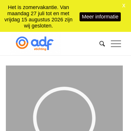
X
Het is zomervakantie. Van
maandag 27 juli tot en met
Meer informatie
vrijdag 15 augustus 2026 zijn
wij gesloten.