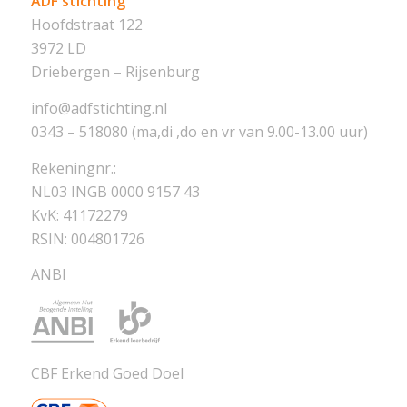
ADF stichting
Hoofdstraat 122
3972 LD
Driebergen – Rijsenburg
info@adfstichting.nl
0343 – 518080 (ma,di ,do en vr van 9.00-13.00 uur)
Rekeningnr.:
NL03 INGB 0000 9157 43
KvK: 41172279
RSIN: 004801726
ANBI
CBF Erkend Goed Doel