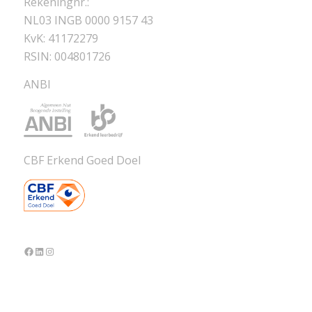
Rekeningnr.:
NL03 INGB 0000 9157 43
KvK: 41172279
RSIN: 004801726
ANBI
CBF Erkend Goed Doel
Facebook
LinkedIn
Instagram