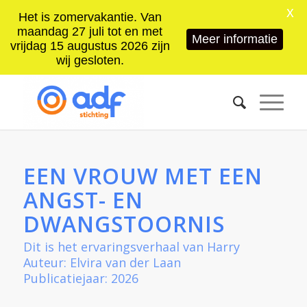
X
Het is zomervakantie. Van
maandag 27 juli tot en met
Meer informatie
vrijdag 15 augustus 2026 zijn
wij gesloten.
EEN VROUW MET EEN
ANGST- EN
DWANGSTOORNIS
Dit is het ervaringsverhaal van Harry
Auteur: Elvira van der Laan
Publicatiejaar: 2026