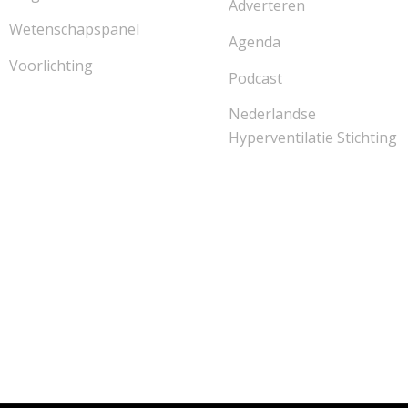
Adverteren
Wetenschapspanel
Agenda
Voorlichting
Podcast
Nederlandse
Hyperventilatie Stichting