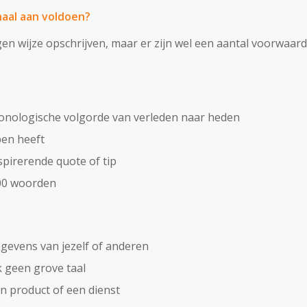
aal aan voldoen?
gen wijze opschrijven, maar er zijn wel een aantal voorwaar
chronologische volgorde van verleden naar heden
pen heeft
spirerende quote of tip
800 woorden
gevens van jezelf of anderen
k geen grove taal
 product of een dienst