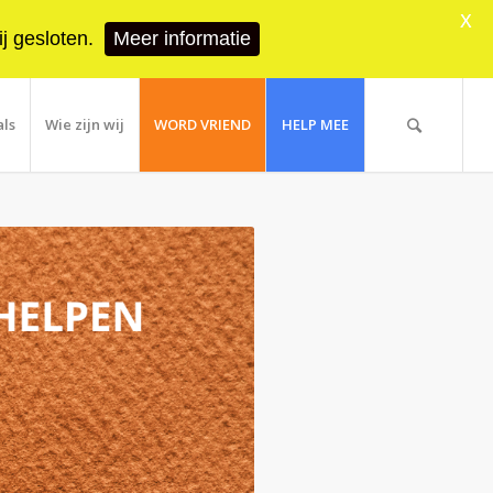
X
j gesloten.
Meer informatie
als
Wie zijn wij
WORD VRIEND
HELP MEE