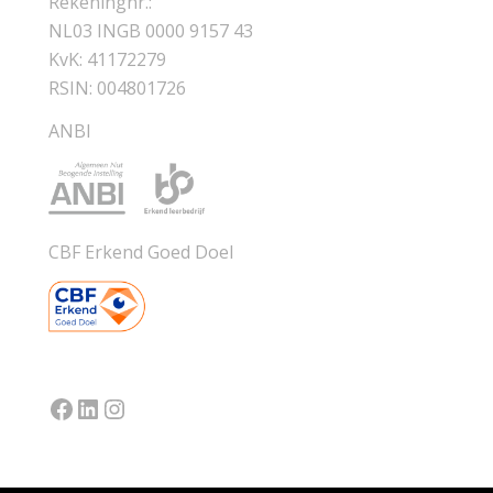
Rekeningnr.:
NL03 INGB 0000 9157 43
KvK: 41172279
RSIN: 004801726
ANBI
CBF Erkend Goed Doel
Facebook
LinkedIn
Instagram