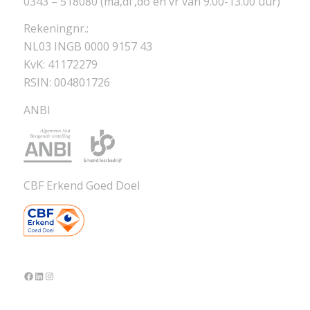
0343 – 518080 (ma,di ,do en vr van 9.00-13.00 uur)
Rekeningnr.:
NL03 INGB 0000 9157 43
KvK: 41172279
RSIN: 004801726
ANBI
CBF Erkend Goed Doel
Facebook
LinkedIn
Instagram