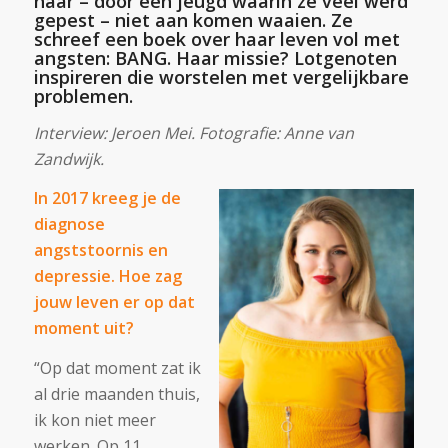
haar – door een jeugd waarin ze veel werd
gepest – niet aan komen waaien. Ze
schreef een boek over haar leven vol met
angsten: BANG. Haar missie? Lotgenoten
inspireren die worstelen met vergelijkbare
problemen.
Interview: Jeroen Mei. Fotografie: Anne van
Zandwijk.
In 2017 kreeg je de
diagnose
angststoornis en
depressie. Hoe zag
jouw leven er op dat
moment uit?
“Op dat moment zat ik
al drie maanden thuis,
ik kon niet meer
werken. Op 11