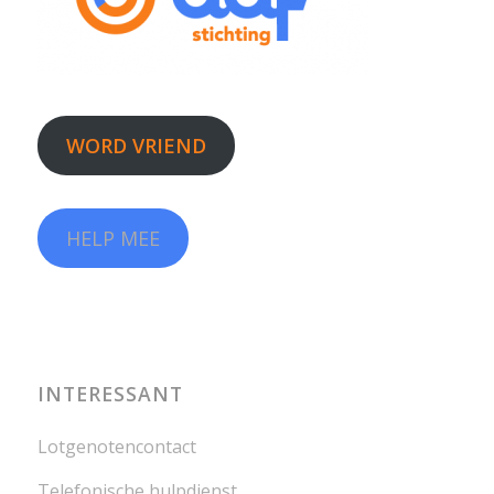
WORD VRIEND
HELP MEE
INTERESSANT
Lotgenotencontact
Telefonische hulpdienst