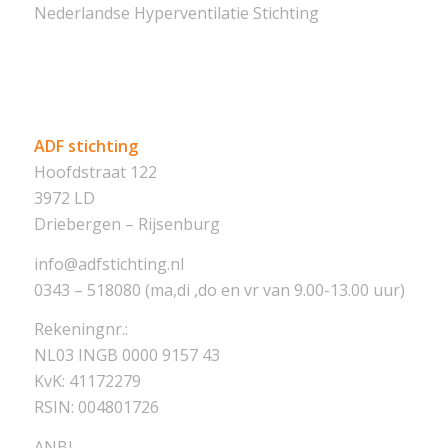
Nederlandse Hyperventilatie Stichting
ADF stichting
Hoofdstraat 122
3972 LD
Driebergen – Rijsenburg
info@adfstichting.nl
0343 – 518080 (ma,di ,do en vr van 9.00-13.00 uur)
Rekeningnr.:
NL03 INGB 0000 9157 43
KvK: 41172279
RSIN: 004801726
ANBI